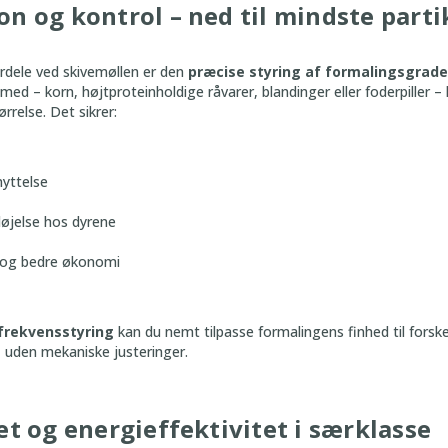
n og kontrol – ned til mindste parti
ordele ved skivemøllen er den
præcise styring af formalingsgrad
med – korn, højtproteinholdige råvarer, blandinger eller foderpiller –
ørrelse. Det sikrer:
yttelse
øjelse hos dyrene
d og bedre økonomi
frekvensstyring
kan du nemt tilpasse formalingens finhed til forske
 uden mekaniske justeringer.
tet og energieffektivitet i særklasse