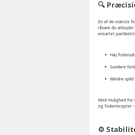
🔍
Præcisio
En af de største f
råvare du arbejder 
ensartet partikelst
Høj foderudn
Sundere ford
Mindre spil
Med mulighed for
og foderrecepter –
⚙️ Stabili