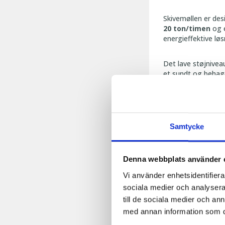
Skivemøllen er des
20 ton/time
n
og e
energieffektive løs
Det lave støjnivea
et sundt og behage
🔄
Automa
Samtycke
Moderne foderprodu
indgå i
fuldautom
Denna webbplats använder 
råvare i den specif
dyregrupper.
Vi använder enhetsidentifierar
sociala medier och analysera 
till de sociala medier och a
🧰
Nem ved
med annan information som du 