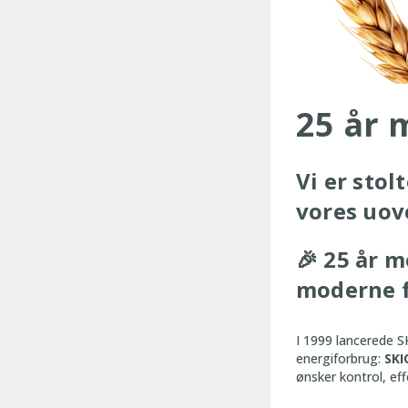
25 år 
Vi er stol
vores uov
🎉
25 år m
moderne 
I 1999 lancerede SK
energiforbrug:
SKI
ønsker kontrol, ef