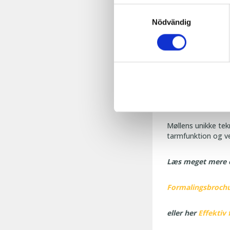
Samtyckesval
Skivemøllen er ken
Nödvändig
Meget lave 
Kort nedetid
Driftssikker
Møllens unikke tekn
tarmfunktion og ve
Læs meget mere o
Formalingsbroch
eller her
Effektiv 