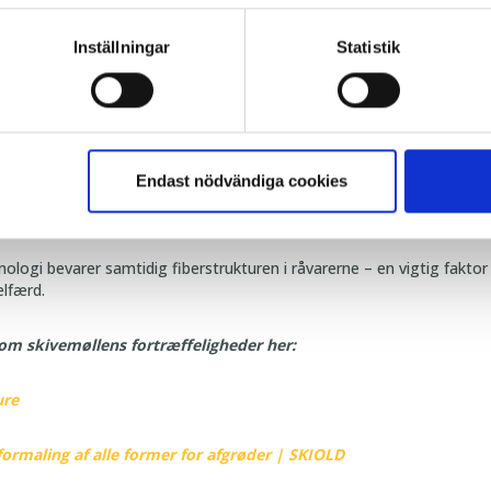
dt for sin
holdbare opbygning med få sliddele
, hvilket giver:
Inställningar
Statistik
vedligeholdelsesomkostninger
Endast nödvändiga cookies
hed i mange år frem
ologi bevarer samtidig fiberstrukturen i råvarerne – en vigtig faktor
lfærd.
m skivemøllens fortræffeligheder her:
ure
formaling af alle former for afgrøder | SKIOLD