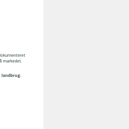
 dokumenteret
på markedet.
s landbrug.