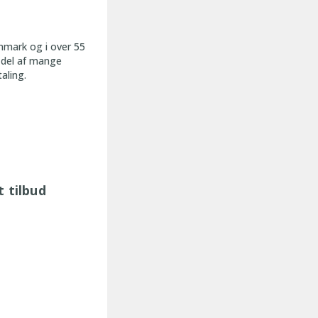
nmark og i over 55
t del af mange
taling
.
t tilbud