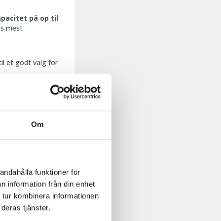
pacitet på op til
ts mest
l et godt valg for
Om
n. Skivemøllen kan
aden til den enkelte
tur til alle
andahålla funktioner för
n information från din enhet
 tur kombinera informationen
deras tjänster.