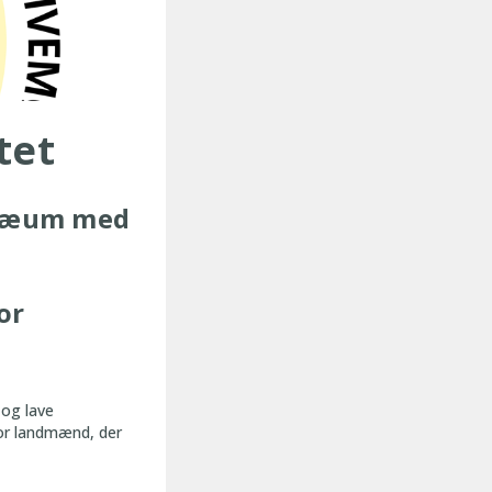
tet
ubilæum med
or
 og lave
 for landmænd, der