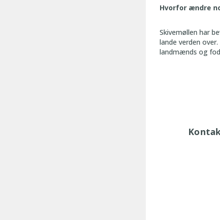
Hvorfor ændre no
Skivemøllen har be
lande verden over.
landmænds
og fo
Kontakt