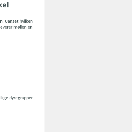
kel
en
. Uanset hvilken
 leverer møllen en
llige dyregrupper