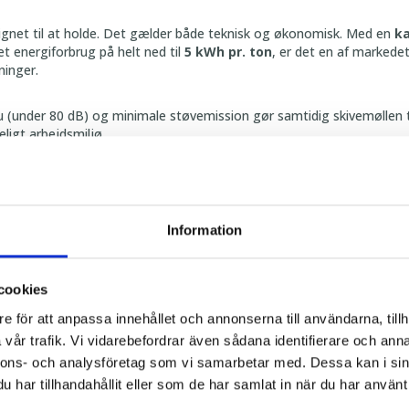
ignet til at holde. Det gælder både teknisk og økonomisk. Med en
ka
t energiforbrug på helt ned til
5 kWh pr. ton
, er det en af markede
ninger.
u (under 80 dB) og minimale støvemission gør samtidig skivemøllen ti
ligt arbejdsmiljø.
tisk
indstilling af formalingsgrad
Information
ktion kræver fleksibilitet – uden at gå på kompromis med præcisio
atiske foderfremstillingsanlæg
,
hvor den i
ndstiller formalingsgr
cookies
ikke recept. Dette sikrer, at der produceres foder med den rigtige struk
e för att anpassa innehållet och annonserna till användarna, tillh
vår trafik. Vi vidarebefordrar även sådana identifierare och anna
nnons- och analysföretag som vi samarbetar med. Dessa kan i sin
ligeholdelse – lang levetid
har tillhandahållit eller som de har samlat in när du har använt 