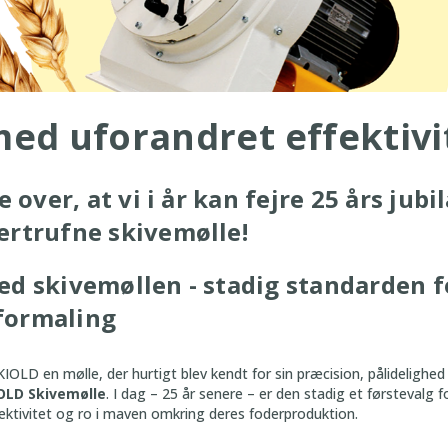
med uforandret effektivi
te over, at vi i år kan fejre 25 års j
ertrufne skivemølle!
ed skivemøllen - stadig standarden f
formaling
IOLD en mølle, der hurtigt blev kendt for sin præcision, pålidelighed
OLD Skivemølle
. I dag – 25 år senere – er den stadig et førstevalg
fektivitet og ro i maven omkring deres foderproduktion.