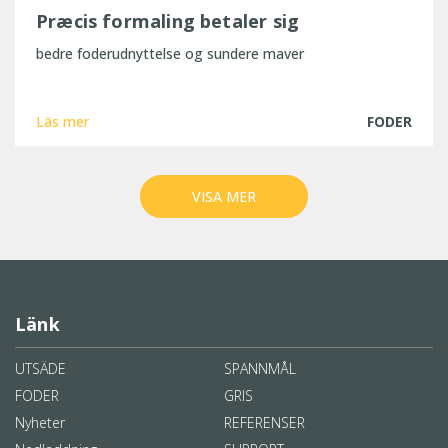
Præcis formaling betaler sig
bedre foderudnyttelse og sundere maver
Läs mer
FODER
VISA MER
Länk
UTSÄDE
SPANNMÅL
FODER
GRIS
Nyheter
REFERENSER