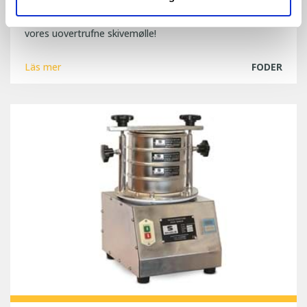
Vi er stolte over, at vi i år kan fejre 25 års jubilæum med
vores uovertrufne skivemølle!
Läs mer
FODER